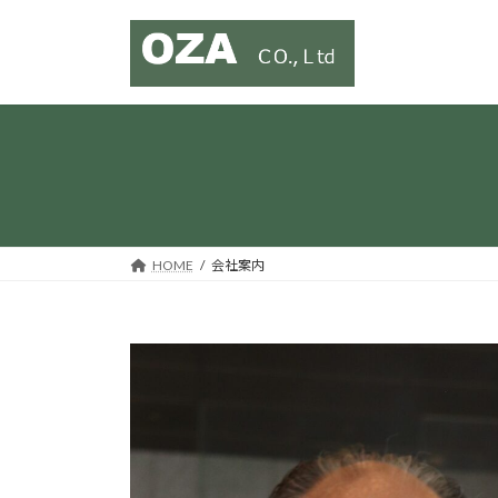
コ
ナ
ン
ビ
テ
ゲ
ン
ー
ツ
シ
へ
ョ
ス
ン
キ
に
ッ
移
プ
動
HOME
会社案内