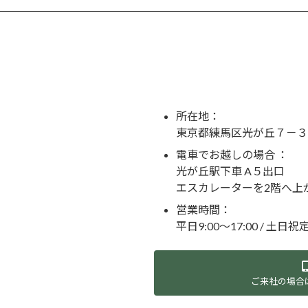
所在地：
東京都練馬区光が丘７－３
電車でお越しの場合 ：
光が丘駅下車 A５出口
エスカレーターを2階へ上
営業時間：
平日9:00～17:00 / 土日祝
ご来社の場合