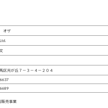
 オザ
Ltd.
文
馬区光が丘７－３－４－２０４
-6637
-6689
信販売事業